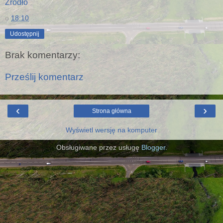
Źródło
o
18:10
Udostępnij
Brak komentarzy:
Prześlij komentarz
‹
›
Strona główna
Wyświetl wersję na komputer
Obsługiwane przez usługę
Blogger
.