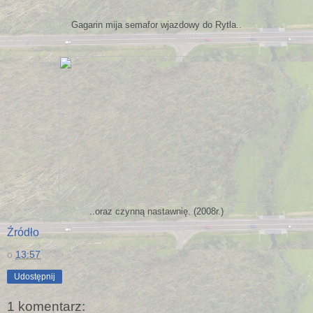
Gagarin mija semafor wjazdowy do Rytla..
..oraz czynną nastawnię. (2008r.)
Źródło
o
13:57
Udostępnij
1 komentarz: