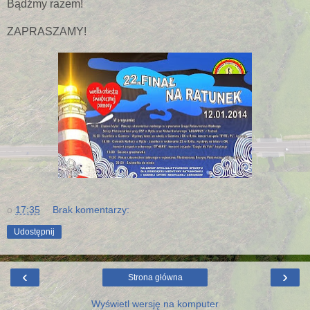
Bądźmy razem!
ZAPRASZAMY!
o
17:35
Brak komentarzy:
Udostępnij
‹
›
Strona główna
Wyświetl wersję na komputer