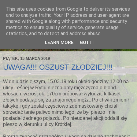
This site uses cookies from Google to deliver its services
and to analyze traffic. Your IP address and user-agent are
shared with Google along with performance and security
metrics to ensure quality of service, generate usage
statistics, and to detect and address abuse.
LEARN MORE
GOT IT
PIĄTEK, 15 MARCA 2019
UWAGA!!! OSZUST ZŁODZIEJ!!!
W dniu dzisiejszym, 15.03.19 roku około godziny 12:00 na
ulicy Leśnej w Rytlu nieznajomy mężczyzna o blond
włosach, wzrost ok. 170cm próbował wyłudzić kilkaset
złotych podając się za znajomego męża. Po chwili zmienił
taktykę i gdy został częściowo zdemaskowany chciał
sprzedać tanie paliwo mimo tego, że był pieszo i nie
posiadał żadnego pojazdu. Po nieudanej akcji oddalił się
pieszo w kierunku ulicy Krótkiej.
Proszę zwracać szczególną uwagę na dziw
ne zachowania