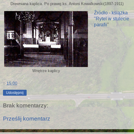
Drewniana kaplica. Po prawej ks. Antoni Kowalkowski(1897-1911)
Źródło - książka
"Rytel w stulecie
parafii
"
Wnętrze kaplicy
o
15:00
Udostępnij
Brak komentarzy:
Prześlij komentarz