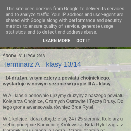
This site uses cookies from Google to deliver its services
and to analyze traffic. Your IP address and user-agent are
shared with Google along with performance and security
metrics to ensure quality of service, generate usage
statistics, and to detect and address abuse.
LEARN MORE
GOT IT
ŚRODA, 31 LIPCA 2013
Terminarz A - klasy 13/14
14 drużyn, w tym cztery z powiatu chojnickiego,
wystartuje w nowym sezonie w grupie III A - klasy.
W A - klasie ponownie ujrzymy drużyny z naszego powiatu –
Kolejarza Chojnice, Czarnych Ostrowite i Tęczę Brusy. Do
tego grona awansowała również Brda Rytel.
W 1 kolejce, która odbędzie się 24 i 25 sierpnia Kolejarz u
siebie podejmie Kamienicę Królewską, Brda Rytel zagra z
Ceramikiem Łubiana, a Tęcza i Czarni zagrają na