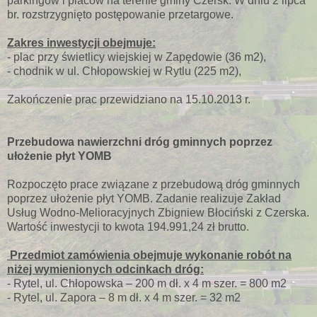
parkingów i placów na terenie gminy Czersk. W dniu 2 lipca
br. rozstrzygnięto postępowanie przetargowe.
Zakres inwestycji obejmuje:
- plac przy świetlicy wiejskiej w Zapędowie (36 m2),
- chodnik w ul. Chłopowskiej w Rytlu (225 m2),
Zakończenie prac przewidziano na 15.10.2013 r.
Przebudowa nawierzchni dróg gminnych poprzez
ułożenie płyt YOMB
Rozpoczęto prace związane z przebudową dróg gminnych
poprzez ułożenie płyt YOMB. Zadanie realizuje Zakład
Usług Wodno-Melioracyjnych Zbigniew Błociński z Czerska.
Wartość inwestycji to kwota 194.991,24 zł brutto.
Przedmiot zamówienia obejmuje wykonanie robót na
niżej wymienionych odcinkach dróg:
- Rytel, ul. Chłopowska – 200 m dł. x 4 m szer. = 800 m2
- Rytel, ul. Zapora – 8 m dł. x 4 m szer. = 32 m2