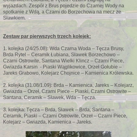
wyjazdach. Zespół z Brus pojedzie do Czarnej Wody na
spotkanie z Wdą, a Czarni do Borzechowa na mecz ze
Sławkiem.
Zestaw par pierwszych trzech kolejek:
1. kolejka (24/25.08): Wda Czarna Woda – Tęcza Brusy,
Brda Rytel – Ceramik Łubiana, Sławek Borzechowo –
Czarni Ostrowite, Santana Wielki Klincz – Czarni Piece,
Gwiazda Karsin - Piaski Wąglikowice, Orzeł Gołubie –
Jareks Grabowo, Kolejarz Chojnice – Kamienica Królewska.
2. kolejka (31.08/1.09): Brda – Kamienica, Jareks – Kolejarz,
Gwiazda – Orzeł, Czarni Piece – Piaski, Czarni Ostrowite –
Santana, Ceramik – Sławek, Wda – Tęcza.
3. kolejka: Tęcza – Brda, Sławek – Brda, Santana –
Ceramik, Piaski – Czarni Ostrowite, Orzeł – Czarni Piece,
Kolejarz – Gwiazda, Kamienica – Jareks.