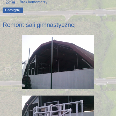
o
22:34
Brak komentarzy:
Udostępnij
Remont sali gimnastycznej