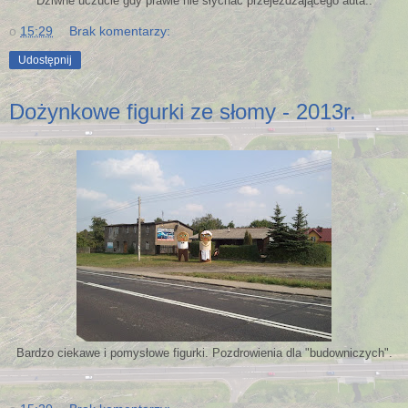
Dziwne uczucie gdy prawie nie słychać przejeżdżającego auta..
o
15:29
Brak komentarzy:
Udostępnij
Dożynkowe figurki ze słomy - 2013r.
Bardzo ciekawe i pomysłowe figurki. Pozdrowienia dla "budowniczych".