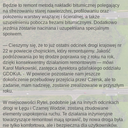
Będzie to remont metodą nakładki bitumicznej polegający
na sfrezowaniu starej nawierzchni, profilowaniu oraz
położeniu warstwy wiążącej i ścieralnej, a także
uzupełnieniu pobocza frezami bitumicznymi. Dodatkowo
jezdnia zostanie nacinana i uzupełniana specjalnym
spoiwem.
— Cieszymy się, że to już ostatni odcinek drogi krajowej nr
22 w powiecie chojnickim, który remontujemy. Jakość
podróżowania po tej drodze poprawia się z roku na rok,
dzięki konsekwentny działaniom remontowym — mówi
Karol Markowski, zastępca dyrektora gdańskiego oddziału
GDDKiA. - W powiecie pozostanie nam jeszcze
dokończenie przebudowy przejścia przez Czersk, ale to
zadanie, mam nadzieję, zostanie zrealizowane w przyszłym
roku.
W miejscowości Rytel, podobnie jak na innych odcinkach
drogi w Łęgu i Czarnej Wodzie, zostaną zbudowane
elementy uspokojenia ruchu. Te działania inżynieryjne
towarzyszące remontowi mają sprawić, by nowa droga była
nie tylko komfortowa, ale i bezpieczna dla użytkowników.