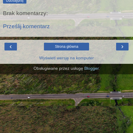
Udostępnij
Brak komentarzy:
Prześlij komentarz
‹
›
Strona główna
Wyświetl wersję na komputer
Obsługiwane przez usługę
Blogger
.