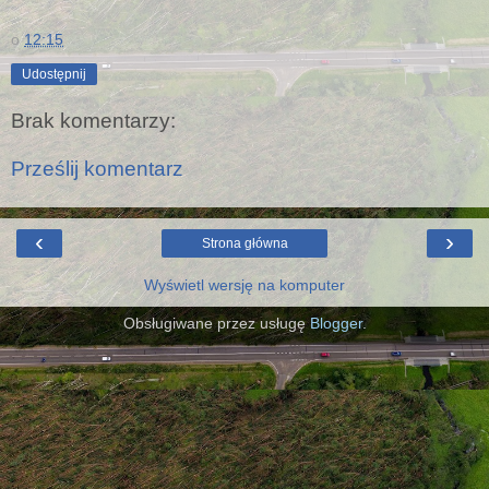
o
12:15
Udostępnij
Brak komentarzy:
Prześlij komentarz
‹
›
Strona główna
Wyświetl wersję na komputer
Obsługiwane przez usługę
Blogger
.