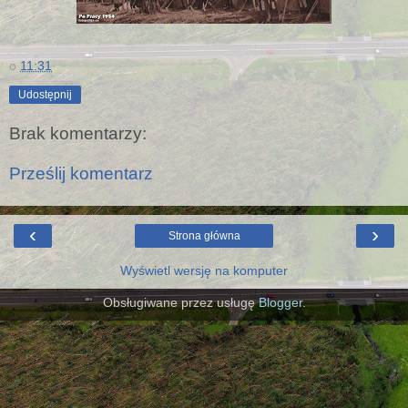
o
11:31
Udostępnij
Brak komentarzy:
Prześlij komentarz
‹
›
Strona główna
Wyświetl wersję na komputer
Obsługiwane przez usługę
Blogger
.