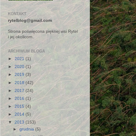
KONTAKT
rytelblog@gmail.com
Strona poświęcona pięknej wsi Rytel
i jej okolicom.
ARCHIWUM BLOGA
►
2021
(1)
►
2020
(1)
►
2019
(3)
►
2018
(42)
►
2017
(24)
►
2016
(1)
►
2015
(4)
►
2014
(5)
▼
2013
(153)
►
grudnia
(5)