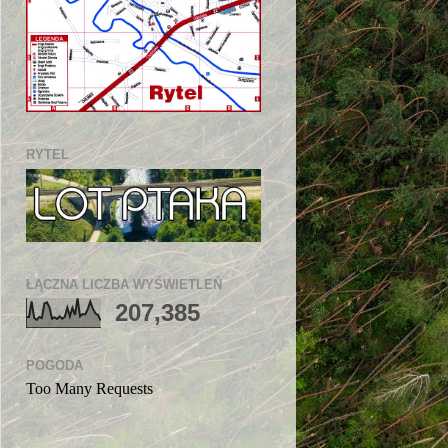
RYTEL
ŁĄCZNA LICZBA WYŚWIETLEŃ
207,385
POGODA