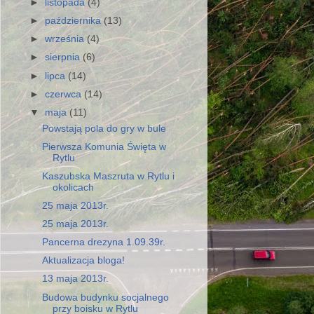
►
listopada
(4)
►
października
(13)
►
września
(4)
►
sierpnia
(6)
►
lipca
(14)
►
czerwca
(14)
▼
maja
(11)
Powstają pola do gry w bule
Pierwsza Komunia Święta w
Rytlu
Kaszubska Maszruta w Rytlu i
okolicach
25 maja 2013r.
25 maja 2013r.
Pancerna drezyna 1.09.39r.
Aktualizacja bloga!
13 maja 2013r.
Budowa budynku socjalnego
przy boisku w Rytlu