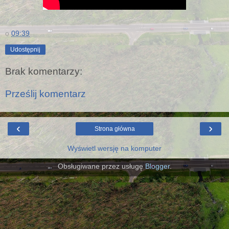
o
09:39
Udostępnij
Brak komentarzy:
Prześlij komentarz
‹
›
Strona główna
Wyświetl wersję na komputer
Obsługiwane przez usługę
Blogger
.