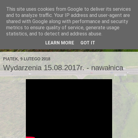
This site uses cookies from Google to deliver its services
and to analyze traffic. Your IP address and user-agent are
shared with Google along with performance and security
metrics to ensure quality of service, generate usage
statistics, and to detect and address abuse.
LEARN MORE
GOT IT
PIĄTEK, 9 LUTEGO 2018
Wydarzenia 15.08.2017r. - nawałnica