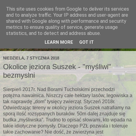
This site uses cookies from Google to deliver its services
and to analyze traffic. Your IP address and user-agent are
shared with Google along with performance and security
metrics to ensure quality of service, generate usage
statistics, and to detect and address abuse.
LEARN MORE
GOT IT
NIEDZIELA, 7 STYCZNIA 2018
Okolice jeziora Suszek - "myśliwi"
bezmyslni
Sierpień 2017r. Nad Borami Tucholskimi przechodzi
potężna nawałnica. Niszczy całe hektary lasów, legowiska a
tak naprawdę „dom” tysięcy zwierząt. Styczeń 2018r.
Odwiedzając tereny w okolicy jeziora Suszek natrafiamy na
sporą ilość rozsypanych buraków. 50m dalej znajduje się
budka „myśliwska”. Trudno to opisać słowami, kto wpada na
takie idiotyczne pomysły. Dlaczego PZŁ pozwala i toleruje
takie zachowanie? Nie dość, że zwierzyna jest