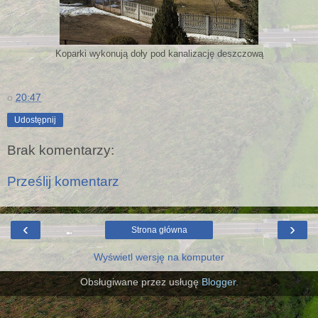
Koparki wykonują doły pod kanalizację deszczową
o
20:47
Udostępnij
Brak komentarzy:
Prześlij komentarz
‹
›
Strona główna
Wyświetl wersję na komputer
Obsługiwane przez usługę
Blogger
.