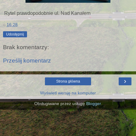
Rytel prawdopodobnie ul. Nad Kanałem
o
16:28
Udostępnij
Brak komentarzy:
Prześlij komentarz
›
Strona główna
Wyświetl wersję na komputer
Obsługiwane przez usługę
Blogger
.