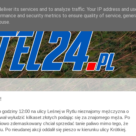
liver its services and to analyze traffic. Your IP address and u
rmance and security metrics to ensure quality of service, gene
buse.
!
o godziny 12:00 na ulicy Leśnej w Rytlu nieznajomy mężczyzna o
wał wyłudzić kilkaset złotych podając się za znajomego męża. Po
ęściowo zdemaskowany chciał sprzedać tanie paliwo mimo tego, że
. Po nieudanej akcji oddalił się pieszo w kierunku ulicy Krótkiej.