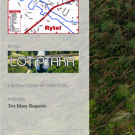
RYTEL
ŁĄCZNA LICZBA WYŚWIETLEŃ
POGODA