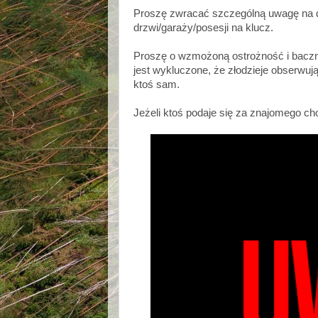
Proszę zwracać szczególną uwagę na 
drzwi/garaży/posesji na klucz.
Proszę o wzmożoną ostrożność i baczni
jest wykluczone, że złodzieje obserwu
ktoś sam.
Jeżeli ktoś podaje się za znajomego c