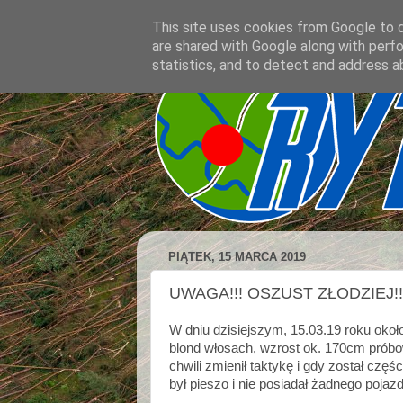
This site uses cookies from Google to de
are shared with Google along with perfo
statistics, and to detect and address a
PIĄTEK, 15 MARCA 2019
UWAGA!!! OSZUST ZŁODZIEJ!!
W dniu dzisiejszym, 15.03.19 roku okoł
blond włosach, wzrost ok. 170cm próbo
chwili zmienił taktykę i gdy został cz
był pieszo i nie posiadał żadnego pojazdu