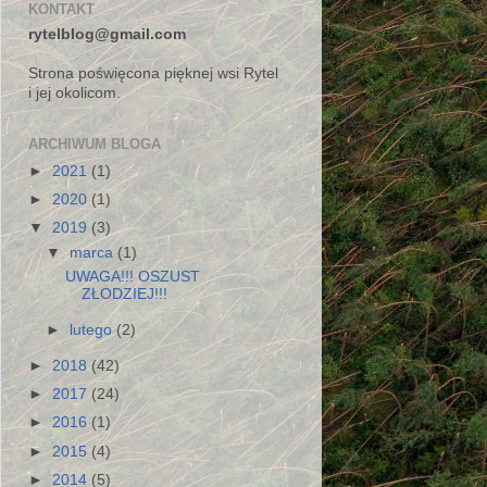
KONTAKT
rytelblog@gmail.com
Strona poświęcona pięknej wsi Rytel
i jej okolicom.
ARCHIWUM BLOGA
►
2021
(1)
►
2020
(1)
▼
2019
(3)
▼
marca
(1)
UWAGA!!! OSZUST
ZŁODZIEJ!!!
►
lutego
(2)
►
2018
(42)
►
2017
(24)
►
2016
(1)
►
2015
(4)
►
2014
(5)