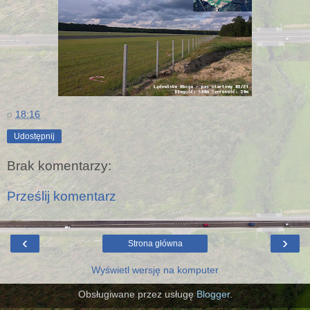
o
18:16
Udostępnij
Brak komentarzy:
Prześlij komentarz
‹
›
Strona główna
Wyświetl wersję na komputer
Obsługiwane przez usługę
Blogger
.